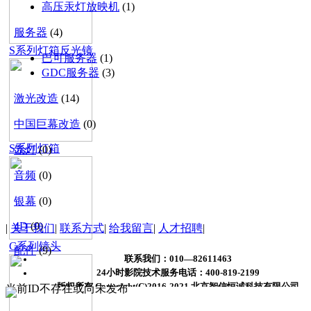
高压汞灯放映机
(1)
4D
菜单名称
服务器
(4)
厂家授权
S系列灯箱反光镜
售后服务
巴可服务器
(1)
人才招聘
GDC服务器
(3)
新闻动态
激光改造
联系方式
(14)
中国巨幕改造
(0)
S系列灯箱
氙灯
(0)
音频
(0)
银幕
(0)
4D
(0)
|
关于我们
|
联系方式
|
给我留言
|
人才招聘
|
C系列镜头
配件
(9)
联系我们：010—82611463
24小时影院技术服务电话：400-819-2199
版权所有 Copyright(C)2016-2021 北京智信恒诚科技有限公
司
当前ID不存在或尚未发布