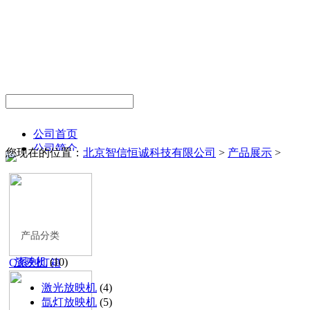
公司首页
公司简介
您现在的位置：
北京智信恒诚科技有限公司
>
产品展示
>
公司简介
公司文化
经营理念
产品系列
放映机
服务器
产品分类
激光改造
放映机
(10)
C系列灯箱
中国巨幕改造
氙灯
激光放映机
(4)
音频
氙灯放映机
(5)
银幕